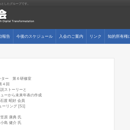
士を中心としたグループです。
動報告
今後のスケジュール
入会のご案内
リンク
知的所有権
センター 第６研修室
第４回
ストーリーと
来年表の作成
 昭好 会員
ーリング [S1]
 康典 氏
健介 氏