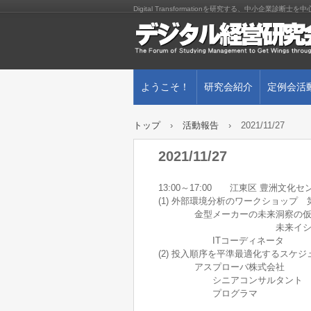
Digital Transformationを研究する、中小企業診断
ようこそ！
研究会紹介
定例会活
トップ
›
活動報告
›
2021/11/27
2021/11/27
13:00～17:00 江東区 豊洲文化
(1) 外部環境分析のワークショップ 
金型メーカーの未来洞察の仮説
未来イシューから未
ITコーディネータ 石渡
(2) 投入順序を平準最適化するスケジュ
アスプローバ株式会社
シニアコンサルタント 笠原
プログラマ 小島 